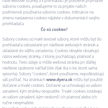
naše webové stránky a v prehliadači je povolené prijímanie
súborov cookies, považujeme to za prijatie našich
podmienok používania súborov cookies. Inštrukcie na
zmenu nastavenia cookies nájdete v dokumentácií svojho
priehliadača.
Čo sú cookies?
Súbory cookies sú malé textové súbory, ktoré môžu byť do
prehliadača odosielané pri návšteve webových stránok a
ukladané do vášho zariadenia. Cookies obvykle obsahujú
názov webovej stránky, z ktorej pochádzajú, platnosť a
hodnotu. Tieto údaje si môže webová stránka pri ďalšej
návšteve opätovne načítať (ide však iba o tie, ktoré sama
vytvorila). Súbory "cookies", ktoré používame, nepoškodzujú
váš počítač. Na stránkach
www.dyera.sk
môžu byť použité
dočasné a trvalé cookies. Dočasné sa uchovávajú vo vašom
zariadení, kým stránku neopustíte. Trvalé cookies zostávajú
vo vašom zariadení, kým neskončí ich platnosť alebo ich
ručne nevymažete.