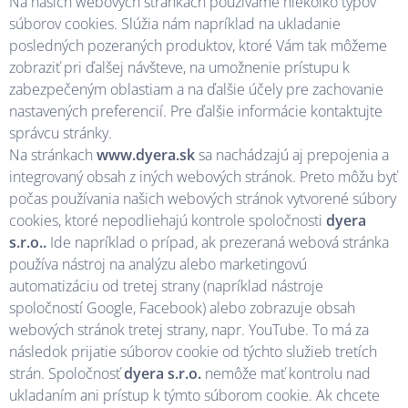
Na našich webových stránkach používame niekoľko typov
súborov cookies. Slúžia nám napríklad na ukladanie
posledných pozeraných produktov, ktoré Vám tak môžeme
zobraziť pri ďalšej návšteve, na umožnenie prístupu k
zabezpečeným oblastiam a na ďalšie účely pre zachovanie
nastavených preferencií. Pre ďalšie informácie kontaktujte
správcu stránky.
Na stránkach
www.dyera.sk
sa nachádzajú aj prepojenia a
integrovaný obsah z iných webových stránok. Preto môžu byť
počas používania našich webových stránok vytvorené súbory
cookies, ktoré nepodliehajú kontrole spoločnosti
d
yera
s.r.o..
Ide napríklad o prípad, ak prezeraná webová stránka
používa nástroj na analýzu alebo marketingovú
automatizáciu od tretej strany (napríklad nástroje
spoločností Google, Facebook) alebo zobrazuje obsah
webových stránok tretej strany, napr. YouTube. To má za
následok prijatie súborov cookie od týchto služieb tretích
strán. Spoločnosť
dyera s.r.o.
nemôže mať kontrolu nad
ukladaním ani prístup k týmto súborom cookie. Ak chcete