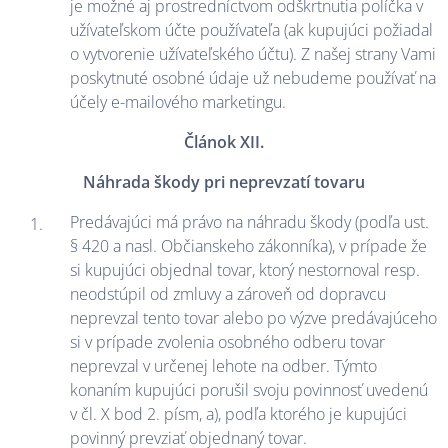
je možné aj prostredníctvom odškrtnutia políčka v
užívateľskom účte používateľa (ak kupujúci požiadal
o vytvorenie užívateľského účtu). Z našej strany Vami
poskytnuté osobné údaje už nebudeme používať na
účely e-mailového marketingu.
Článok XII.
Náhrada škody pri neprevzatí tovaru
Predávajúci má právo na náhradu škody (podľa ust.
§ 420 a nasl. Občianskeho zákonníka), v prípade že
si kupujúci objednal tovar, ktorý nestornoval resp.
neodstúpil od zmluvy a zároveň od dopravcu
neprevzal tento tovar alebo po výzve predávajúceho
si v prípade zvolenia osobného odberu tovar
neprevzal v určenej lehote na odber. Týmto
konaním kupujúci porušil svoju povinnosť uvedenú
v čl. X bod 2. písm, a), podľa ktorého je kupujúci
povinný prevziať objednaný tovar.