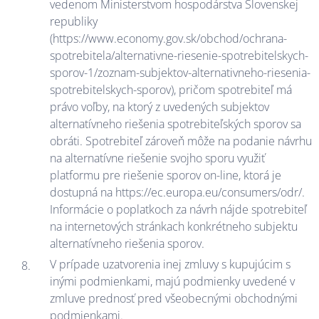
vedenom Ministerstvom hospodárstva Slovenskej
republiky
(https://www.economy.gov.sk/obchod/ochrana-
spotrebitela/alternativne-riesenie-spotrebitelskych-
sporov-1/zoznam-subjektov-alternativneho-riesenia-
spotrebitelskych-sporov), pričom spotrebiteľ má
právo voľby, na ktorý z uvedených subjektov
alternatívneho riešenia spotrebiteľských sporov sa
obráti. Spotrebiteľ zároveň môže na podanie návrhu
na alternatívne riešenie svojho sporu využiť
platformu pre riešenie sporov on-line, ktorá je
dostupná na https://ec.europa.eu/consumers/odr/.
Informácie o poplatkoch za návrh nájde spotrebiteľ
na internetových stránkach konkrétneho subjektu
alternatívneho riešenia sporov.
V prípade uzatvorenia inej zmluvy s kupujúcim s
inými podmienkami, majú podmienky uvedené v
zmluve prednosť pred všeobecnými obchodnými
podmienkami.