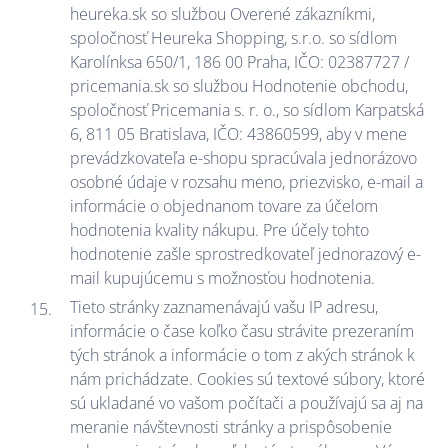
heureka.sk so službou Overené zákazníkmi,
spoločnosť Heureka Shopping, s.r.o. so sídlom
Karolínksa 650/1, 186 00 Praha, IČO: 02387727 /
pricemania.sk so službou Hodnotenie obchodu,
spoločnosť Pricemania s. r. o., so sídlom Karpatská
6, 811 05 Bratislava, IČO: 43860599, aby v mene
prevádzkovateľa e-shopu spracúvala jednorázovo
osobné údaje v rozsahu meno, priezvisko, e-mail a
informácie o objednanom tovare za účelom
hodnotenia kvality nákupu. Pre účely tohto
hodnotenie zašle sprostredkovateľ jednorazový e-
mail kupujúcemu s možnosťou hodnotenia.
Tieto stránky zaznamenávajú vašu IP adresu,
informácie o čase koľko času strávite prezeraním
tých stránok a informácie o tom z akých stránok k
nám prichádzate. Cookies sú textové súbory, ktoré
sú ukladané vo vašom počítači a používajú sa aj na
meranie návštevnosti stránky a prispôsobenie