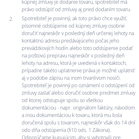
kúpnej zmluvy je dodanie tovaru, spotrebiteľ má
právo odstúpiť od zmluvy aj pred dodaním tovaru.
Spotrebiteľ je povinný, ak toto právo chce využiť,
písomné odstúpenie od kúpnej zmluvy osobne
doručiť najneskôr v posledný deň určenej lehoty na
kontaktnú adresu predávajúceho počas jeho
prevádzkových hodín alebo toto odstúpenie podať
na poštovú prepravu najneskôr v posledný deň
lehoty na adresu, ktorá je uvedená v kontaktoch,
prípadne takéto uplatnenie práva je možné uplatniť
aj v podobe zápisu na inom trvanlivom nosiči.
Spotrebiteľ je povinný po oznámení o odstúpení od
zmluvy zaslať alebo doručiť osobne predmet zmluvy
od ktorej odstupuje spolu so všetkou
dokumentáciou - napr. originálom faktúry, návodom
a inou dokumentáciou k tovaru, ktorá mu bola
doručená spolu s tovarom, najneskôr však do 14 dní
odo dňa odstúpenia (§10 ods. 1 Zákona).
Odporúčame kupujúcim, aby si vyhotovili pre