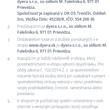
dyera s.r.o., so sídlom
M. Falešníka 6, 971 01
Prievidza.
Spoločnosť je zapísaná v OR OS Trenčín, Oddiel:
Sro, Vložka číslo: 45230/R, IČO: 554 200 36
Predávajúcim je
dyera s.r.o., so sídlom M.
Falešníka 6, 971 01 Prievidza.
Dodávateľom tovarov a služieb ponúkaných v e-
shope
www.dyera.sk
je
dyera s.r.o., so sídlom M.
Falešníka 6, 971 01 Prievidza.
Kupujúcim je každý návštevník e-shopu, ktorý
prostredníctvom e-shopu vytvoril objednávku. Pre
účely zákona č. 102/2014 Z. z. sa spotrebiteľom
rozumie fyzická osoba, ktorá pri uzatváraní a plnení
spotrebiteľskej zmluvy nekoná v rámci predmetu
svojej podnikateľskej činnosti, zamestnania alebo
povolania.
E-shopom je počítačový systém umiestnený v sieti
internet s verejným prístupom, ktorý umožňuje