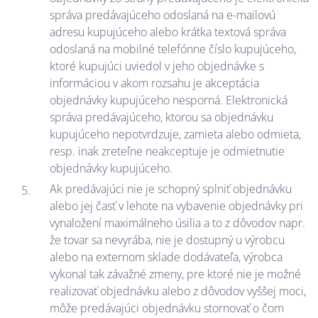
správa predávajúceho odoslaná na e-mailovú
adresu kupujúceho alebo krátka textová správa
odoslaná na mobilné telefónne číslo kupujúceho,
ktoré kupujúci uviedol v jeho objednávke s
informáciou v akom rozsahu je akceptácia
objednávky kupujúceho nesporná. Elektronická
správa predávajúceho, ktorou sa objednávku
kupujúceho nepotvrdzuje, zamieta alebo odmieta,
resp. inak zreteľne neakceptuje je odmietnutie
objednávky kupujúceho.
Ak predávajúci nie je schopný splniť objednávku
alebo jej časť v lehote na vybavenie objednávky pri
vynaložení maximálneho úsilia a to z dôvodov napr.
že tovar sa nevyrába, nie je dostupný u výrobcu
alebo na externom sklade dodávateľa, výrobca
vykonal tak závažné zmeny, pre ktoré nie je možné
realizovať objednávku alebo z dôvodov vyššej moci,
môže predávajúci objednávku stornovať o čom