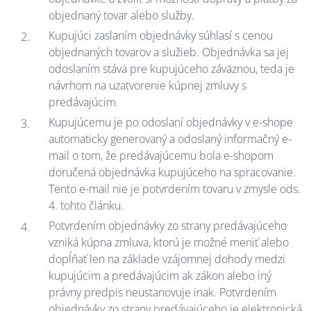
objednaný tovar alebo služby.
Kupujúci zaslaním objednávky súhlasí s cenou
objednaných tovarov a služieb. Objednávka sa jej
odoslaním stáva pre kupujúceho záväznou, teda je
návrhom na uzatvorenie kúpnej zmluvy s
predávajúcim.
Kupujúcemu je po odoslaní objednávky v e-shope
automaticky generovaný a odoslaný informačný e-
mail o tom, že predávajúcemu bola e-shopom
doručená objednávka kupujúceho na spracovanie.
Tento e-mail nie je potvrdením tovaru v zmysle ods.
4. tohto článku.
Potvrdením objednávky zo strany predávajúceho
vzniká kúpna zmluva, ktorú je možné meniť alebo
dopĺňať len na základe vzájomnej dohody medzi
kupujúcim a predávajúcim ak zákon alebo iný
právny predpis neustanovuje inak. Potvrdením
objednávky zo strany predávajúceho je elektronická