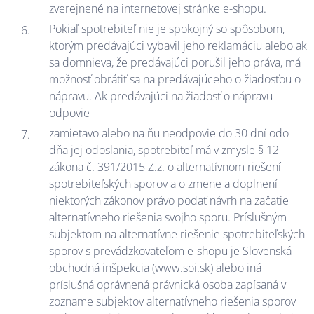
zverejnené na internetovej stránke e-shopu.
Pokiaľ spotrebiteľ nie je spokojný so spôsobom,
ktorým predávajúci vybavil jeho reklamáciu alebo ak
sa domnieva, že predávajúci porušil jeho práva, má
možnosť obrátiť sa na predávajúceho o žiadosťou o
nápravu. Ak predávajúci na žiadosť o nápravu
odpovie
zamietavo alebo na ňu neodpovie do 30 dní odo
dňa jej odoslania, spotrebiteľ má v zmysle § 12
zákona č. 391/2015 Z.z. o alternatívnom riešení
spotrebiteľských sporov a o zmene a doplnení
niektorých zákonov právo podať návrh na začatie
alternatívneho riešenia svojho sporu. Príslušným
subjektom na alternatívne riešenie spotrebiteľských
sporov s prevádzkovateľom e-shopu je Slovenská
obchodná inšpekcia (www.soi.sk) alebo iná
príslušná oprávnená právnická osoba zapísaná v
zozname subjektov alternatívneho riešenia sporov