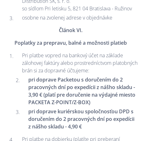
Distribution SK, s. r. o.
so sídlom Pri letisku 5, 821 04 Bratislava - Ružinov
osobne na zvolenej adrese v objednávke
Článok VI.
Poplatky za prepravu, balné a možnosti platieb
Pri platbe vopred na bankový účet na základe
zálohovej faktúry alebo prostredníctvom platobných
brán si za dopravné účtujeme:
pri doprave Packetou s doručením do 2
pracovných dní po expedícii z nášho skladu -
3,90 € (platí pre doručenie na výdajné miesto
PACKETA Z-POINT/Z-BOX)
pri doprave kuriérskou spoločnosťou DPD s
doručením do 2 pracovných dní po expedícii
z nášho skladu - 4,90 €
Pri platbe na dobierku (platíte pri preberaní