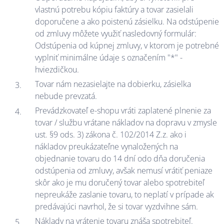
vlastnú potrebu kópiu faktúry a tovar zasielali
doporučene a ako poistenú zásielku. Na odstúpenie
od zmluvy môžete využiť nasledovný formulár:
Odstúpenia od kúpnej zmluvy, v ktorom je potrebné
vyplniť minimálne údaje s označením "*" -
hviezdičkou.
Tovar nám nezasielajte na dobierku, zásielka
nebude prevzatá.
Prevádzkovateľ e-shopu vráti zaplatené plnenie za
tovar / službu vrátane nákladov na dopravu v zmysle
ust. §9 ods. 3) zákona č. 102/2014 Z.z. ako i
nákladov preukázateľne vynaložených na
objednanie tovaru do 14 dní odo dňa doručenia
odstúpenia od zmluvy, avšak nemusí vrátiť peniaze
skôr ako je mu doručený tovar alebo spotrebiteľ
nepreukáže zaslanie tovaru, to neplatí v prípade ak
predávajúci navrhol, že si tovar vyzdvihne sám.
Náklady na vrátenie tovaru znáša spotrebiteľ.