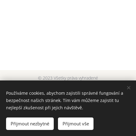
© 2023 Všetky práva vyhradené
dyera original
Cookies
Používáme cookies, abychom zajistili správné fungování a
bezpečnost našich stránek. Tím vám můžeme zajistit tu
Jazyky
nejlepší zkušenost při jejich návštěvě.
Slovenčina
English
Čeština
Měna
Přijmout nezbytné
Přijmout vše
EUR €
CZK Kč