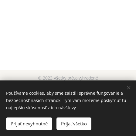
© 2023 Všetky práva vyhradené
dyera original
Cookies
Používame cookies, aby sme zaistili správne fungovanie a
bezpečnosť našich stránok. Tým vám môžeme poskytnúť tú
Jazyky
najlepšiu skúsenosť z ich návštevy.
Slovenčina
English
Čeština
Mena
Prijať nevyhnutné
Prijať všetko
EUR €
CZK Kč