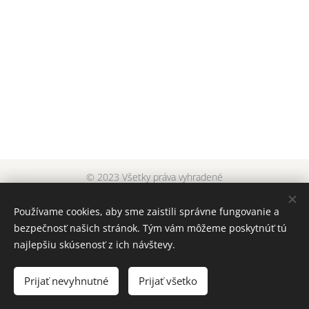
© 2023 Všetky práva vyhradené
dyera original
Cookies
Používame cookies, aby sme zaistili správne fungovanie a
bezpečnosť našich stránok. Tým vám môžeme poskytnúť tú
Jazyky
najlepšiu skúsenosť z ich návštevy.
Slovenčina
English
Čeština
Mena
Prijať nevyhnutné
Prijať všetko
EUR €
CZK Kč