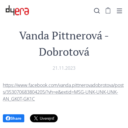
Vanda Pittnerová -
Dobrotová
21.11.2023
https://www.facebook.com/vanda.pittnerovadobrotova/post
s/353070683804205/?vh=e&extid=MSG-UNK-UNK-UNK-
AN_GK0T-GK1C
Share