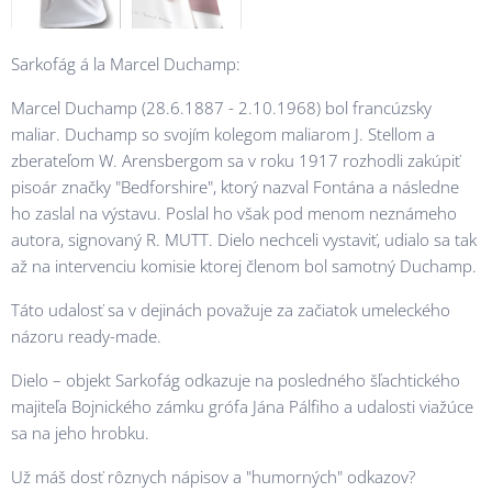
Sarkofág á la Marcel Duchamp:
Marcel Duchamp (28.6.1887 - 2.10.1968) bol francúzsky
maliar. Duchamp so svojím kolegom maliarom J. Stellom a
zberateľom W. Arensbergom sa v roku 1917 rozhodli zakúpiť
pisoár značky "Bedforshire", ktorý nazval Fontána a následne
ho zaslal na výstavu. Poslal ho však pod menom neznámeho
autora, signovaný R. MUTT. Dielo nechceli vystaviť, udialo sa tak
až na intervenciu komisie ktorej členom bol samotný Duchamp.
Táto udalosť sa v dejinách považuje za začiatok umeleckého
názoru ready-made.
Dielo – objekt Sarkofág odkazuje na posledného šľachtického
majiteľa Bojnického zámku grófa Jána Pálfiho a udalosti viažúce
sa na jeho hrobku.
Už máš dosť rôznych nápisov a "humorných" odkazov?