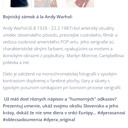
Bojnický zámok á la Andy Warhol:
Andy Warhol (6.8.1928 - 22.2.1987) bol americký vizuálny
umelec slovenského pôvodu, presnejšie rusínskeho, filmár a
vedúca osobnosť amerického POP-artu. Jeho serigrafie sú
charakteristické silnými farbami, opakujúcimi sa motívmi a
ikonickými obrazmi z popkultúry. Marilyn Monroe, Campbellova
polievka a iné.
Dielo je založené na monochromatickej fotografii s vysokým
kontrastom doplnenej o farebné plochy, čiary a siluety s
typickým posunom vznikajúcim pri tvorivom procese serigrafií.
Už máš dosť rôznych nápisov a "humorných" odkazov?
Prezentuj umenie, ukáž svojmu okoliu Slovensko a jeho
krásy, dokáž že nie sme diera v srdci Európy... #dyerasanosi
#oblecsadoumenia #dyera_original