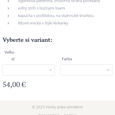
Výplnková pletenina, vnútorná strana počesaná
voľný strih s bočnými švami
kapucňa s podšívkou, na stiahnutie šnúrkou
lištové vrecká v štýle klokanky
Vyberte si variant:
Veľko
sť
Farba
54,00
€
© 2023 Všetky práva vyhradené