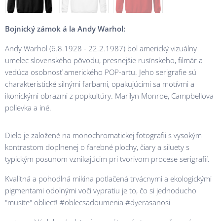
Bojnický zámok á la Andy Warhol:
Andy Warhol (6.8.1928 - 22.2.1987) bol americký vizuálny
umelec slovenského pôvodu, presnejšie rusínskeho, filmár a
vedúca osobnosť amerického POP-artu. Jeho serigrafie sú
charakteristické silnými farbami, opakujúcimi sa motívmi a
ikonickými obrazmi z popkultúry. Marilyn Monroe, Campbellova
polievka a iné.
Dielo je založené na monochromatickej fotografii s vysokým
kontrastom doplnenej o farebné plochy, čiary a siluety s
typickým posunom vznikajúcim pri tvorivom procese serigrafií.
Kvalitná a pohodlná mikina potlačená trvácnymi a ekologickými
pigmentami odolnými voči vypratiu je to, čo si jednoducho
"musíte" obliecť! #oblecsadoumenia #dyerasanosi