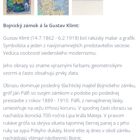
Bojnický zámok á la Gustav Klimt:
Gustav Klimt (14.7.1862 - 6.2.1918) bol rakúsky maliar a grafik.
Symbolista a jeden z navýznamnejších predstaviteľov secesie.
Vedúca osobnosť viedenského modernizmu.
Jeho obrazy sú známe výraznými farbami, geometrickými
vzormi a často obsahujú prvky zlata.
Obrazu dominuje posledný šľachtický majiteľ Bojnického zámku,
gróf Ján Pálfi so svojím zámkom v podobe po poslednej
prestavbe z rokov 1889 - 1910. Pálfi, z nenaplnenej lásky,
umiestňuje na vežu tŕňovú korunu. V spodnej časti obrazu sa
nachádza ikonická 700-ročná Lipa kráľa Mateja. V pravom
rukáve grófa sa skrýva silueta tajomnej čiernej panej a z jeho
ruky sa sypú Pókyho dukáty, ktoré ešte aj dnes v okolí zámku
nachádzajú všímaví návštevníci Bojníc.