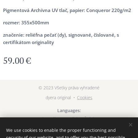
Pigmentová Archívna
UV tlač, papier: Conqueror 220g/m2
rozmer: 355x500mm
značenie: reliéfna pečať (dy), signované, číslované, s
certifikátom originality
59.00
€
© 2023 Všetky práva vyhradené
dyera original
Cookies
Languages
Slovenčina
English
Čeština
We use cookies to enable the proper functioning and
Currency
security of our website, and to offer you the best possible