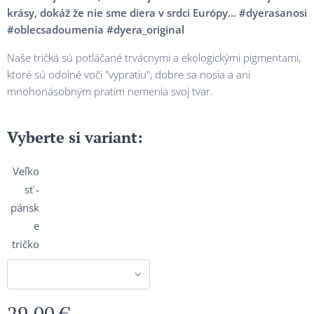
krásy, dokáž že nie sme diera v srdci Európy... #dyerasanosi
#oblecsadoumenia #dyera_original
Naše tričká sú potláčané trvácnymi a ekologickými pigmentami,
ktoré sú odolné voči "vypratiu", dobre sa nosia a ani
mnohonásobným pratím nemenia svoj tvar.
Vyberte si variant:
Veľko
sť -
pánsk
e
tričko
29,00
€