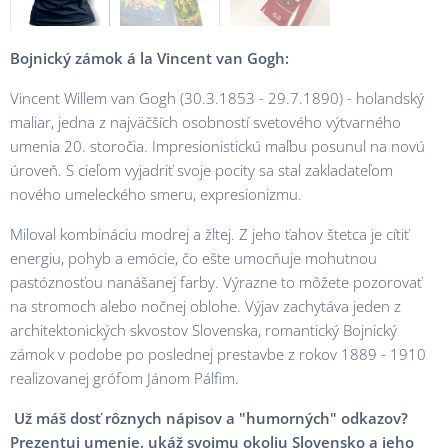
Bojnický zámok á la Vincent van Gogh:
Vincent Willem van Gogh (30.3.1853 - 29.7.1890) - holandský
maliar, jedna z najväčších osobností svetového výtvarného
umenia 20. storočia. Impresionistickú maľbu posunul na novú
úroveň. S cieľom vyjadriť svoje pocity sa stal zakladateľom
nového umeleckého smeru, expresionizmu.
Miloval kombináciu modrej a žltej. Z jeho ťahov štetca je cítiť
energiu, pohyb a emócie, čo ešte umocňuje mohutnou
pastóznosťou nanášanej farby. Výrazne to môžete pozorovať
na stromoch alebo nočnej oblohe. Výjav zachytáva jeden z
architektonických skvostov Slovenska, romantický Bojnický
zámok v podobe po poslednej prestavbe z rokov 1889 - 1910
realizovanej grófom Jánom Pálfim.
Už máš dosť rôznych nápisov a "humorných" odkazov?
Prezentuj umenie, ukáž svojmu okoliu Slovensko a jeho