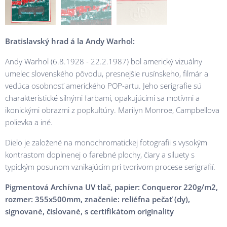
Bratislavský hrad
á la Andy Warhol:
Andy Warhol (6.8.1928 - 22.2.1987) bol americký vizuálny
umelec slovenského pôvodu, presnejšie rusínskeho, filmár a
vedúca osobnosť amerického POP-artu. Jeho serigrafie sú
charakteristické silnými farbami, opakujúcimi sa motívmi a
ikonickými obrazmi z popkultúry. Marilyn Monroe, Campbellova
polievka a iné.
Dielo je založené na monochromatickej fotografii s vysokým
kontrastom doplnenej o farebné plochy, čiary a siluety s
typickým posunom vznikajúcim pri tvorivom procese serigrafií.
Pigmentová Archívna
UV tlač, papier: Conqueror 220g/m2,
rozmer: 355x500mm, značenie: reliéfna pečať (dy),
signované, číslované, s certifikátom originality