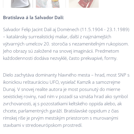
Bratislava
á la Salvador Dalí:
Salvador Felip Jacint Dalí aj Domènech (11.5.1904 - 23.1.1989)
– katalánsky surrealistický maliar, ďalší z najznámejších
výtvarných umelcov 20. storočia s nezameniteľným rukopisom.
Jeho obrazy sú založené na snovej imaginácii. Predmetom
každodennosti dodáva nezvyklé, často prekvapivé, formy.
Dielo zachytáva dominanty hlavného mesta – hrad, most SNP s
ikonickou reštauráciou UFO, vysielač Kamzík a samozrejme
Dunaj. V snovej realite autora je most posunutý do mierne
sexistickej roviny, nad ním v pozadí sa vznáša hrad ako symbol
zvrchovanosti, aj s pozostatkami keltského oppida alebo, ak
chcete, parlamentných garáží. Bratislavské oppidum z čias
rímskej ríše je prvým mestským priestorom s murovanými
stavbami v stredoeurópskom prostredí.