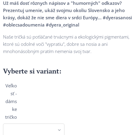
Už máš dosť rôznych nápisov a "humorných" odkazov?
Prezentuj umenie, ukáž svojmu okoliu Slovensko a jeho
krásy, dokáž že nie sme diera v srdci Európy... #dyerasanosi
#oblecsadoumenia #dyera_original
Naše tričká sú potláčané trvácnymi a ekologickými pigmentami,
ktoré sú odolné voči "vypratiu", dobre sa nosia a ani
mnohonásobným pratím nemenia svoj tvar.
Vyberte si variant:
Veľko
sť -
dáms
ke
tričko