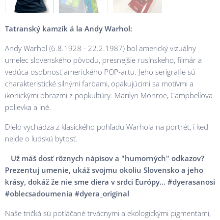
Tatranský kamzík
á la Andy Warhol:
Andy Warhol (6.8.1928 - 22.2.1987) bol americký vizuálny
umelec slovenského pôvodu, presnejšie rusínskeho, filmár a
vedúca osobnosť amerického POP-artu. Jeho serigrafie sú
charakteristické silnými farbami, opakujúcimi sa motívmi a
ikonickými obrazmi z popkultúry. Marilyn Monroe, Campbellova
polievka a iné.
Dielo vychádza z klasického pohľadu Warhola na portrét, i keď
nejde o ľudskú bytosť.
Už máš dosť rôznych nápisov a "humorných" odkazov?
Prezentuj umenie, ukáž svojmu okoliu Slovensko a jeho
krásy, dokáž že nie sme diera v srdci Európy... #dyerasanosi
#oblecsadoumenia #dyera_original
Naše tričká sú potláčané trvácnymi a ekologickými pigmentami,