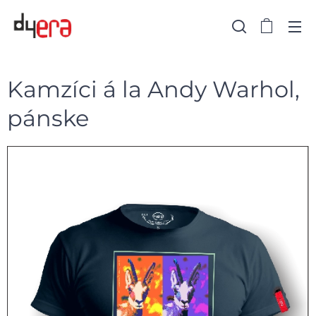
Kamzíci á la Andy Warhol,
pánske