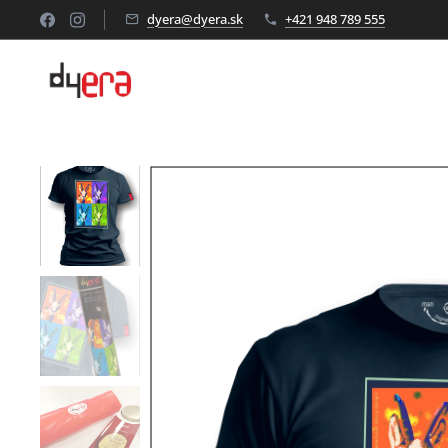
dyera@dyera.sk
+421 948 789 555