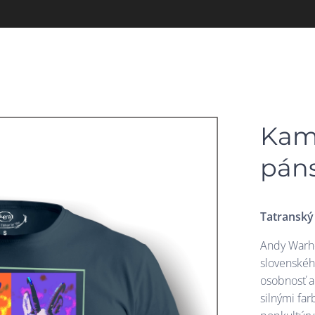
Kamz
pán
Tatranský
Andy Warho
slovenskéh
osobnosť a
silnými fa