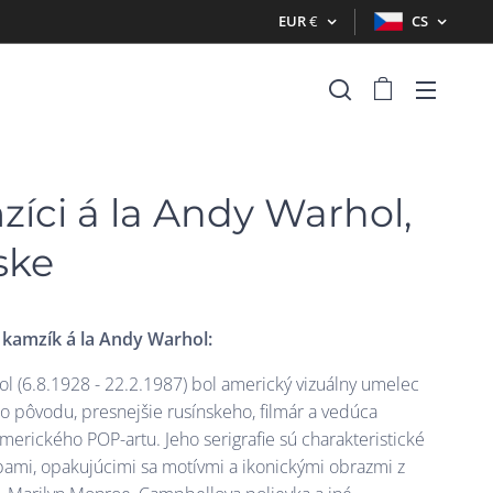
EUR
€
CS
íci á la Andy Warhol,
ske
 kamzík
á la Andy Warhol:
l (6.8.1928 - 22.2.1987) bol americký vizuálny umelec
o pôvodu, presnejšie rusínskeho, filmár a vedúca
merického POP-artu. Jeho serigrafie sú charakteristické
rbami, opakujúcimi sa motívmi a ikonickými obrazmi z