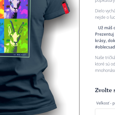
popkultúry
Dielo vych
nejde o ľu
Už máš d
Prezentuj
krásy, dok
#oblecsad
Naše tričk
ktoré sú od
mnohonáso
Zvolte 
Veľkosť - 