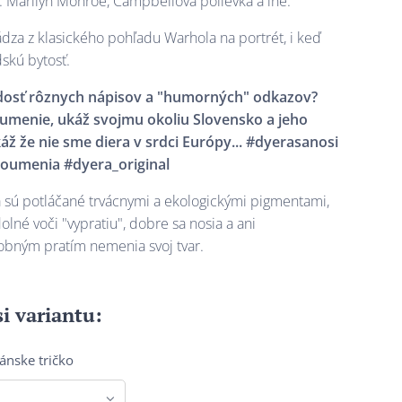
. Marilyn Monroe, Campbellova polievka a iné.
ádza z klasického pohľadu Warhola na portrét, i keď
dskú bytosť.
osť rôznych nápisov a "humorných" odkazov?
 umenie, ukáž svojmu okoliu Slovensko a jeho
áž že nie sme diera v srdci Európy... #dyerasanosi
oumenia #dyera_original
á sú potláčané trvácnymi a ekologickými pigmentami,
olné voči "vypratiu", dobre sa nosia a ani
bným pratím nemenia svoj tvar.
si variantu:
pánske tričko