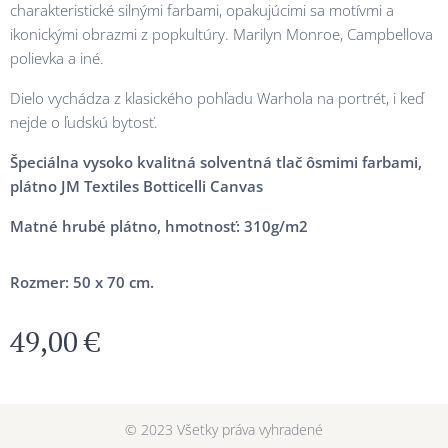
charakteristické silnými farbami, opakujúcimi sa motívmi a
ikonickými obrazmi z popkultúry. Marilyn Monroe, Campbellova
polievka a iné.
Dielo vychádza z klasického pohľadu Warhola na portrét, i keď
nejde o ľudskú bytosť.
Špeciálna vysoko kvalitná solventná tlač ôsmimi farbami,
plátno JM Textiles Botticelli Canvas
Matné hrubé plátno, hmotnosť: 310g/m2
Rozmer: 50 x 70 cm.
49,00
€
© 2023 Všetky práva vyhradené