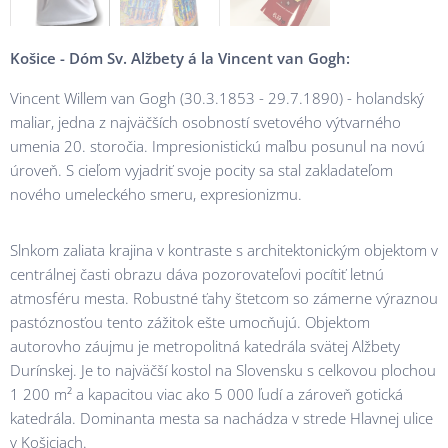
Košice - Dóm
Sv. Alžbety
á la Vincent van Gogh:
Vincent Willem van Gogh (30.3.1853 - 29.7.1890) - holandský
maliar, jedna z najväčších osobností svetového výtvarného
umenia 20. storočia. Impresionistickú maľbu posunul na novú
úroveň. S cieľom vyjadriť svoje pocity sa stal zakladateľom
nového umeleckého smeru, expresionizmu.
Slnkom zaliata krajina v kontraste s architektonickým objektom v
centrálnej časti obrazu dáva pozorovateľovi pocítiť letnú
atmosféru mesta. Robustné ťahy štetcom so zámerne výraznou
pastóznosťou tento zážitok ešte umocňujú. Objektom
autorovho záujmu je metropolitná katedrála svätej Alžbety
Durínskej. Je to najväčší kostol na Slovensku s celkovou plochou
1 200 m² a kapacitou viac ako 5 000 ľudí a zároveň gotická
katedrála. Dominanta mesta sa nachádza v strede Hlavnej ulice
v Košiciach.