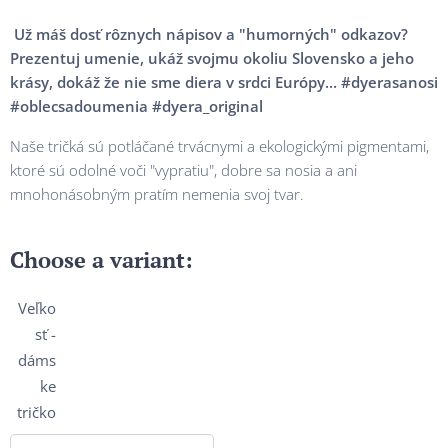
Už máš dosť rôznych nápisov a "humorných" odkazov?
Prezentuj umenie, ukáž svojmu okoliu Slovensko a jeho
krásy, dokáž že nie sme diera v srdci Európy... #dyerasanosi
#oblecsadoumenia #dyera_original
Naše tričká sú potláčané trvácnymi a ekologickými pigmentami,
ktoré sú odolné voči "vypratiu", dobre sa nosia a ani
mnohonásobným pratím nemenia svoj tvar.
Choose a variant:
Veľko
sť -
dáms
ke
tričko