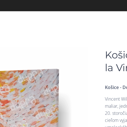
Koši
la V
Košice - 
Vincent Wi
maliar, je
20. storoč
cieľom vyja