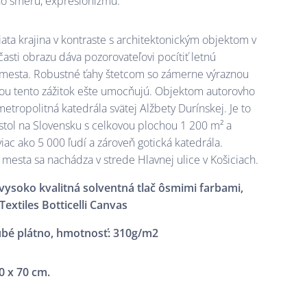
o smeru, expresionizmu.
iata krajina v kontraste s architektonickým objektom v
časti obrazu dáva pozorovateľovi pocítiť letnú
mesta. Robustné ťahy štetcom so zámerne výraznou
ou tento zážitok ešte umocňujú. Objektom autorovho
etropolitná katedrála svätej Alžbety Durínskej. Je to
ostol na Slovensku s celkovou plochou 1 200 m² a
iac ako 5 000 ľudí a zároveň gotická katedrála.
mesta sa nachádza v strede Hlavnej ulice v Košiciach.
vysoko kvalitná solventná tlač ôsmimi farbami,
Textiles Botticelli Canvas
bé plátno, hmotnosť: 310g/m2
0 x 70 cm.