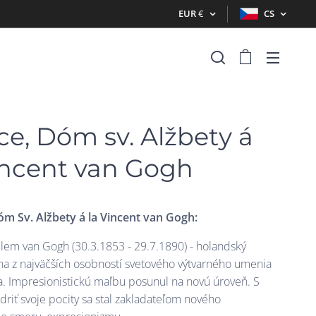
EUR
€
CS
ce, Dóm sv. Alžbety á
incent van Gogh
Dóm
Sv. Alžbety
á la Vincent van Gogh:
llem van Gogh (30.3.1853 - 29.7.1890) - holandský
dna z najväčších osobností svetového výtvarného umenia
ia. Impresionistickú maľbu posunul na novú úroveň. S
driť svoje pocity sa stal zakladateľom nového