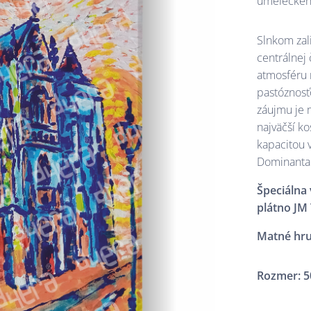
umeleckéh
Slnkom zal
centrálnej 
atmosféru 
pastóznosť
záujmu je m
najväčší k
kapacitou v
Dominanta 
Špeciálna 
plátno JM 
Matné hru
Rozmer: 5