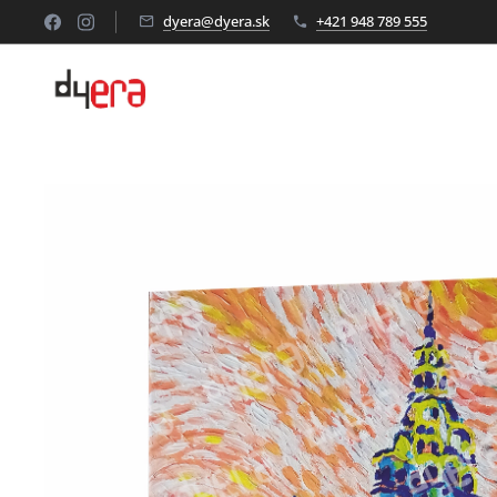
dyera@dyera.sk
+421 948 789 555