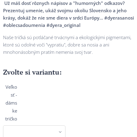
Už máš dosť rôznych nápisov a "humorných" odkazov?
Prezentuj umenie, ukáž svojmu okoliu Slovensko a jeho
krásy, dokáž že nie sme diera v srdci Európy... #dyerasanosi
#oblecsadoumenia #dyera_original
Naše tričká sú potláčané trvácnymi a ekologickými pigmentami,
ktoré sú odolné voči "vypratiu", dobre sa nosia a ani
mnohonásobným pratím nemenia svoj tvar.
Zvolte si variantu:
Veľko
sť -
dáms
ke
tričko