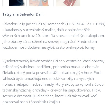
Tatry
á la Salvador Dalí:
Salvador Felip Jacint Dalí aj Domènech (11.5.1904 - 23.1.1989)
– katalánsky surrealistický maliar, ďalší z najznámejších
výtvarných umelcov 20. storočia s nezameniteľným rukopisom.
Jeho obrazy sú založené na snovej imaginácii. Predmetom
každodennosti dodáva nezvyklé, často prekvapivé, formy.
Vysokotatranský Kriváň vznášajúci sa v centrálnej časti obrazu,
odľahčený subtílnou barličkou, pripomína masku alebo tvár
škriatka, ktorý podľa povestí stráži poklad ukrytý v hore. Pocit
ľahkosti bytia umocňujú endemické kamzíky na vysokých
nohách, lietajúci medveď hnedý, ktorý akoby sa vynoril z útrob
tatranskej vzácnej orchidey – črievičníka papučkového. Hĺbku
scenérie dramatizujú dlhé tiene, ktoré Dalí tak miloval, keď
pozoroval rodnú španielsku krajinu.