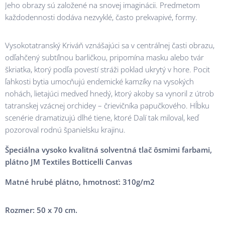
Jeho obrazy sú založené na snovej imaginácii. Predmetom
každodennosti dodáva nezvyklé, často prekvapivé, formy.
Vysokotatranský Kriváň vznášajúci sa v centrálnej časti obrazu,
odľahčený subtílnou barličkou, pripomína masku alebo tvár
škriatka, ktorý podľa povestí stráži poklad ukrytý v hore. Pocit
ľahkosti bytia umocňujú endemické kamzíky na vysokých
nohách, lietajúci medveď hnedý, ktorý akoby sa vynoril z útrob
tatranskej vzácnej orchidey – črievičníka papučkového. Hĺbku
scenérie dramatizujú dlhé tiene, ktoré Dalí tak miloval, keď
pozoroval rodnú španielsku krajinu.
Špeciálna vysoko kvalitná solventná tlač ôsmimi farbami,
plátno JM Textiles Botticelli Canvas
Matné hrubé plátno, hmotnosť: 310g/m2
Rozmer: 50 x 70 cm.