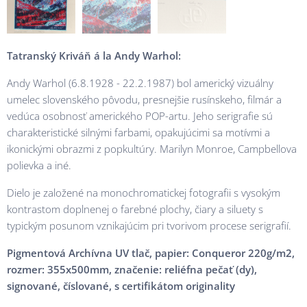
Tatranský Kriváň
á la Andy Warhol:
Andy Warhol (6.8.1928 - 22.2.1987) bol americký vizuálny
umelec slovenského pôvodu, presnejšie rusínskeho, filmár a
vedúca osobnosť amerického POP-artu. Jeho serigrafie sú
charakteristické silnými farbami, opakujúcimi sa motívmi a
ikonickými obrazmi z popkultúry. Marilyn Monroe, Campbellova
polievka a iné.
Dielo je založené na monochromatickej fotografii s vysokým
kontrastom doplnenej o farebné plochy, čiary a siluety s
typickým posunom vznikajúcim pri tvorivom procese serigrafií.
Pigmentová Archívna
UV tlač, papier: Conqueror 220g/m2,
rozmer: 355x500mm, značenie: reliéfna pečať (dy),
signované, číslované, s certifikátom originality