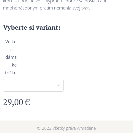
ktoré sú odolné voči "vypratiu", dobre sa nosia a ani
mnohonásobným pratím nemenia svoj tvar.
Vyberte si variant:
Veľko
sť -
dáms
ke
tričko
29,00
€
© 2023 Všetky práva vyhradené