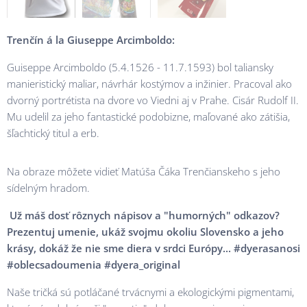
Trenčín
á la Giuseppe Arcimboldo:
Guiseppe Arcimboldo (5.4.1526 - 11.7.1593) bol taliansky
manieristický maliar, návrhár kostýmov a inžinier. Pracoval ako
dvorný portrétista na dvore vo Viedni aj v Prahe. Cisár Rudolf II.
Mu udelil za jeho fantastické podobizne, maľované ako zátišia,
šľachtický titul a erb.
Na obraze môžete vidieť Matúša Čáka Trenčianskeho s jeho
sídelným hradom.
Už máš dosť rôznych nápisov a "humorných" odkazov?
Prezentuj umenie, ukáž svojmu okoliu Slovensko a jeho
krásy, dokáž že nie sme diera v srdci Európy... #dyerasanosi
#oblecsadoumenia #dyera_original
Naše tričká sú potláčané trvácnymi a ekologickými pigmentami,