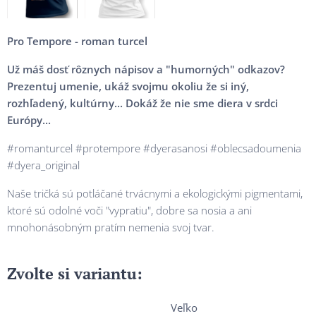
Pro Tempore - roman turcel
Už máš dosť rôznych nápisov a "humorných" odkazov?
Prezentuj umenie, ukáž svojmu okoliu že si iný,
rozhľadený, kultúrny... Dokáž že nie sme diera v srdci
Európy...
#romanturcel #protempore #dyerasanosi #oblecsadoumenia
#dyera_original
Naše tričká sú potláčané trvácnymi a ekologickými pigmentami,
ktoré sú odolné voči "vypratiu", dobre sa nosia a ani
mnohonásobným pratím nemenia svoj tvar.
Zvolte si variantu:
Veľko