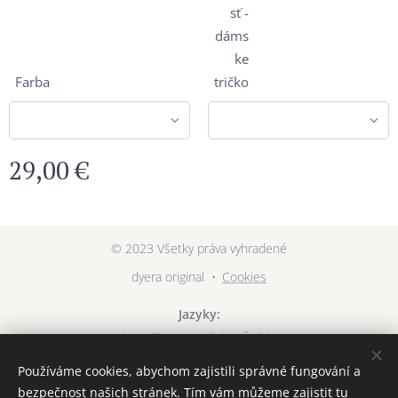
sť -
dáms
ke
Farba
tričko
29,00
€
© 2023 Všetky práva vyhradené
dyera original
Cookies
Jazyky
Slovenčina
English
Čeština
Používáme cookies, abychom zajistili správné fungování a
Měna
bezpečnost našich stránek. Tím vám můžeme zajistit tu
EUR €
CZK Kč