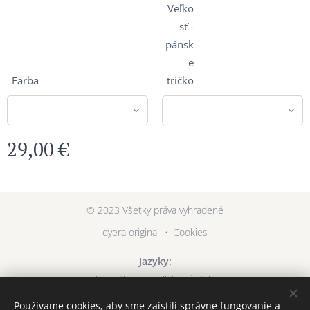
Veľko
sť -
pánsk
e
Farba
tričko
29,00
€
© 2023 Všetky práva vyhradené
dyera original
Cookies
Jazyky
Slovenčina
English
Čeština
Používame cookies, aby sme zaistili správne fungovanie a
Mena